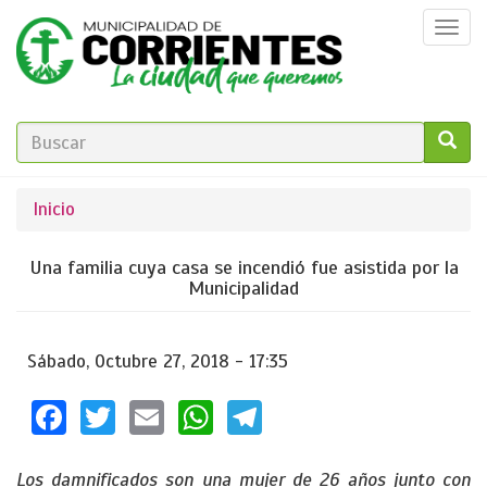
Pasar
Togg
al
navi
contenido
principal
FORMULARIO
DE
GO!
Se
Inicio
BÚSQUEDA
encuentra
Una familia cuya casa se incendió fue asistida por la
usted
Municipalidad
aquí
Sábado, Octubre 27, 2018 - 17:35
Facebook
Twitter
Email
WhatsApp
Telegram
Los damnificados son una mujer de 26 años junto con