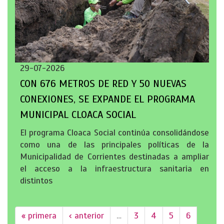
29-07-2026
CON 676 METROS DE RED Y 50 NUEVAS
CONEXIONES, SE EXPANDE EL PROGRAMA
MUNICIPAL CLOACA SOCIAL
El programa Cloaca Social continúa consolidándose
como una de las principales políticas de la
Municipalidad de Corrientes destinadas a ampliar
el acceso a la infraestructura sanitaria en
distintos
« primera
‹ anterior
…
3
4
5
6