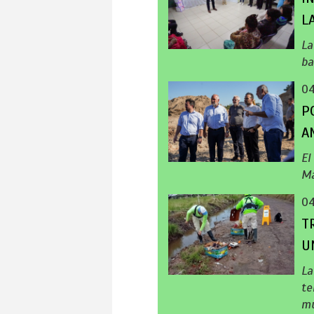
L
La
ba
0
P
A
El
Ma
0
T
U
La
te
mu