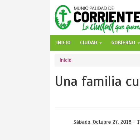
Pasar
al
contenido
principal
INICIO
CIUDAD
GOBIERNO
Se
Inicio
encuentra
Una familia cu
usted
aquí
Sábado, Octubre 27, 2018 - 1