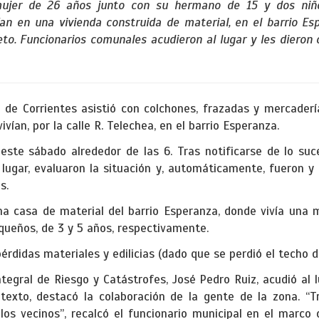
ujer de 26 años junto con su hermano de 15 y dos niñ
ían en una vivienda construida de material, en el barrio Es
. Funcionarios comunales acudieron al lugar y les dieron 
 de Corrientes asistió con colchones, frazadas y mercaderí
ivían, por la calle R. Telechea, en el barrio Esperanza.
este sábado alrededor de las 6. Tras notificarse de lo suc
lugar, evaluaron la situación y, automáticamente, fueron y
s.
na casa de material del barrio Esperanza, donde vivía una 
queños, de 3 y 5 años, respectivamente.
rdidas materiales y edilicias (dado que se perdió el techo d
ntegral de Riesgo y Catástrofes, José Pedro Ruiz, acudió al l
texto, destacó la colaboración de la gente de la zona. “Tra
os vecinos”, recalcó el funcionario municipal en el marco 