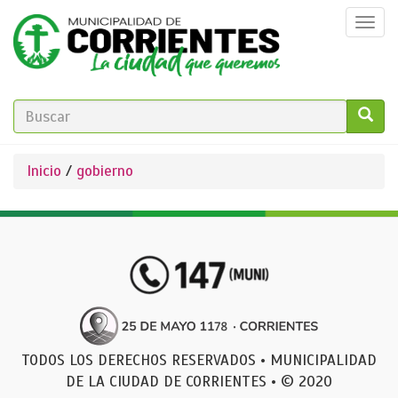
Pasar
Togg
al
navi
contenido
principal
FORMULARIO
DE
GO!
Se
Inicio
/
gobierno
BÚSQUEDA
encuentra
usted
aquí
TODOS LOS DERECHOS RESERVADOS • MUNICIPALIDAD
DE LA CIUDAD DE CORRIENTES • © 2020