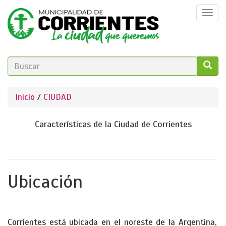
Pasar
Togg
al
navi
contenido
principal
FORMULARIO
DE
GO!
Se
Inicio
/
CIUDAD
BÚSQUEDA
encuentra
Características de la Ciudad de Corrientes
usted
aquí
Ubicación
Corrientes está ubicada en el noreste de la Argentina,