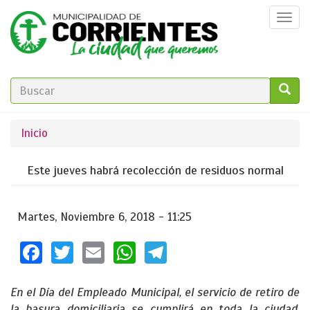
Pasar
Togg
al
navi
contenido
principal
FORMULARIO
DE
GO!
Se
Inicio
BÚSQUEDA
encuentra
Este jueves habrá recolección de residuos normal
usted
aquí
Martes, Noviembre 6, 2018 - 11:25
Facebook
Twitter
Email
WhatsApp
Telegram
En el Día del Empleado Municipal, el servicio de retiro de
la basura domiciliaria se cumplirá en toda la ciudad.