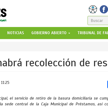
FORM
DE
GO!
NOTICIAS
GOBIERNO ABIERTO
TRIBUNAL DE F
BÚSQ
habrá recolección de re
 11:25
pal, el servicio de retiro de la basura domiciliaria se cum
la sede central de la Caja Municipal de Préstamos, así c