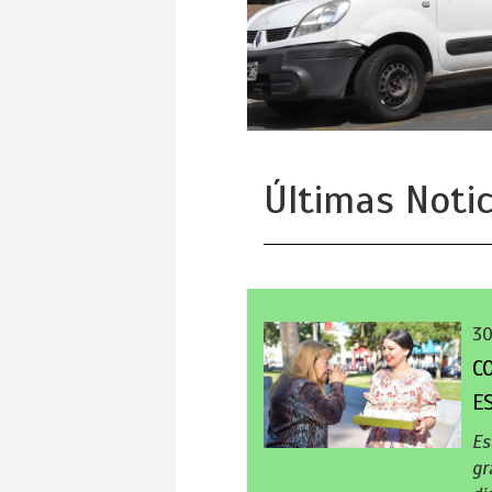
Últimas Notic
30
C
E
Es
gr