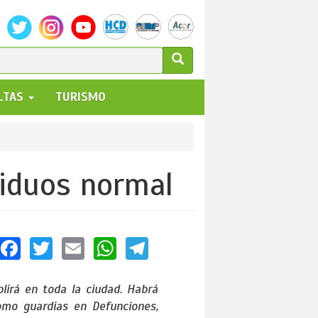
ULARIO
ALTAS
TURISMO
UEDA
siduos normal
Facebook
Twitter
Email
WhatsApp
Telegram
plirá en toda la ciudad. Habrá
omo guardias en Defunciones,