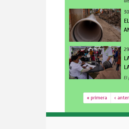
di
30
E
A
29
L
L
El
« primera
‹ anter