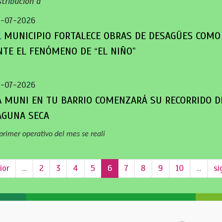
stribución d
-07-2026
L MUNICIPIO FORTALECE OBRAS DE DESAGÜES COMO
NTE EL FENÓMENO DE “EL NIÑO”
-07-2026
A MUNI EN TU BARRIO COMENZARÁ SU RECORRIDO D
AGUNA SECA
 primer operativo del mes se reali
ior
…
2
3
4
5
6
7
8
9
10
…
si