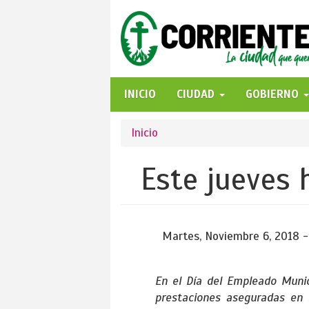
Pasar
al
contenido
principal
INICIO
CIUDAD
GOBIERNO
Se
Inicio
encuentra
Este jueves 
usted
aquí
Martes, Noviembre 6, 2018 -
En el Día del Empleado Munici
prestaciones aseguradas en 