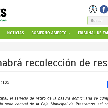
FORM
DE
GO!
NOTICIAS
GOBIERNO ABIERTO
TRIBUNAL DE F
BÚSQ
habrá recolección de re
 11:25
pal, el servicio de retiro de la basura domiciliaria se cum
la sede central de la Caja Municipal de Préstamos, así c