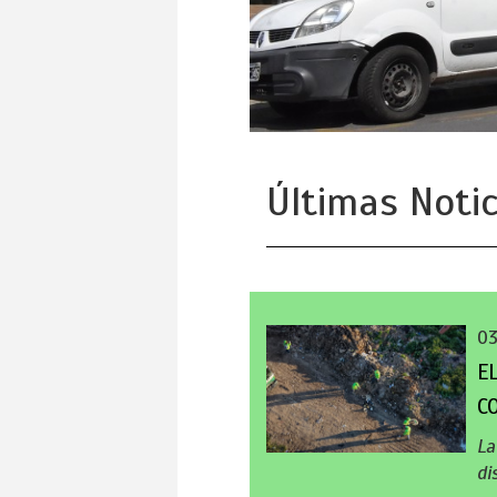
Últimas Notic
0
E
C
La
di