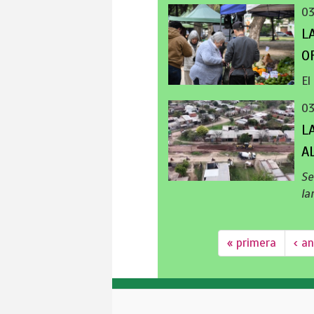
0
L
O
El
0
L
A
Se
la
« primera
‹ an