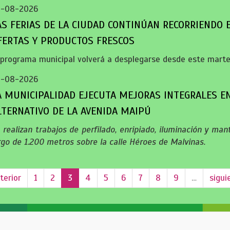
3-08-2026
AS FERIAS DE LA CIUDAD CONTINÚAN RECORRIENDO 
FERTAS Y PRODUCTOS FRESCOS
 programa municipal volverá a desplegarse desde este marte
3-08-2026
A MUNICIPALIDAD EJECUTA MEJORAS INTEGRALES E
LTERNATIVO DE LA AVENIDA MAIPÚ
 realizan trabajos de perfilado, enripiado, iluminación y ma
rgo de 1.200 metros sobre la calle Héroes de Malvinas.
terior
1
2
3
4
5
6
7
8
9
…
sigui