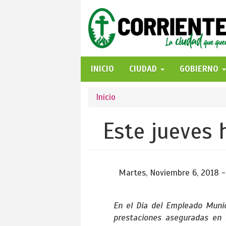
Pasar
al
contenido
principal
INICIO
CIUDAD
GOBIERNO
Se
Inicio
encuentra
Este jueves 
usted
aquí
Martes, Noviembre 6, 2018 -
En el Día del Empleado Munici
prestaciones aseguradas en 