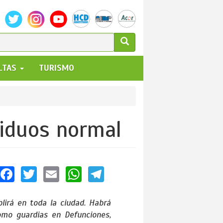
ULARIO
ALTAS
TURISMO
UEDA
siduos normal
Facebook
Twitter
Email
WhatsApp
Telegram
plirá en toda la ciudad. Habrá
omo guardias en Defunciones,