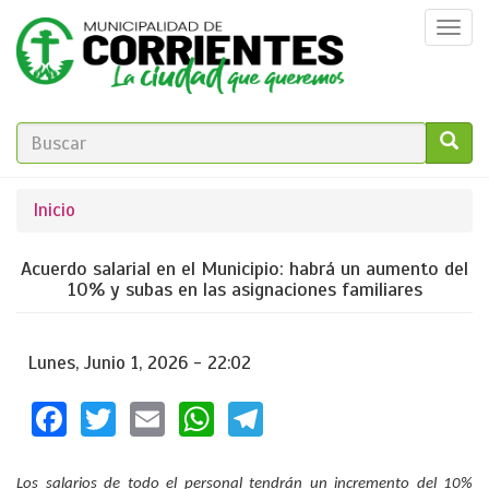
Pasar
Togg
al
navi
contenido
principal
FORMULARIO
DE
GO!
Se
Inicio
BÚSQUEDA
encuentra
Acuerdo salarial en el Municipio: habrá un aumento del
usted
10% y subas en las asignaciones familiares
aquí
Lunes, Junio 1, 2026 - 22:02
Facebook
Twitter
Email
WhatsApp
Telegram
Los salarios de todo el personal tendrán un incremento del 10%