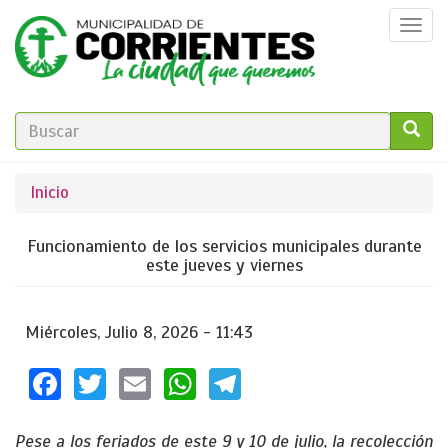
Pasar
Togg
al
navi
contenido
principal
FORMULARIO
DE
GO!
Se
Inicio
BÚSQUEDA
encuentra
Funcionamiento de los servicios municipales durante
usted
este jueves y viernes
aquí
Miércoles, Julio 8, 2026 - 11:43
Facebook
Twitter
Email
WhatsApp
Telegram
Pese a los feriados de este 9 y 10 de julio, la recolección