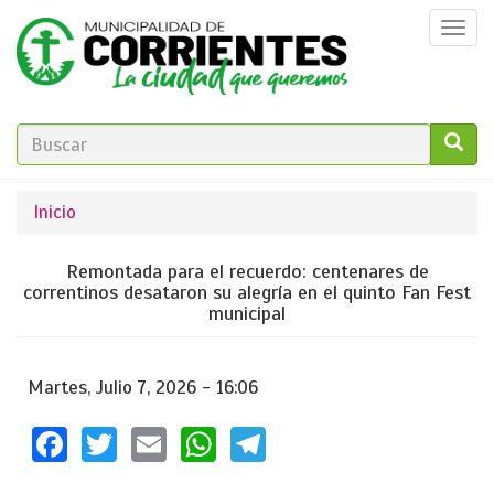
Pasar
Togg
al
navi
contenido
principal
FORMULARIO
DE
GO!
Se
Inicio
BÚSQUEDA
encuentra
Remontada para el recuerdo: centenares de
usted
correntinos desataron su alegría en el quinto Fan Fest
municipal
aquí
Martes, Julio 7, 2026 - 16:06
Facebook
Twitter
Email
WhatsApp
Telegram