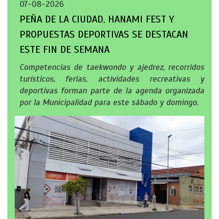
07-08-2026
PEÑA DE LA CIUDAD, HANAMI FEST Y
PROPUESTAS DEPORTIVAS SE DESTACAN
ESTE FIN DE SEMANA
Competencias de taekwondo y ajedrez, recorridos
turísticos, ferias, actividades recreativas y
deportivas forman parte de la agenda organizada
por la Municipalidad para este sábado y domingo.