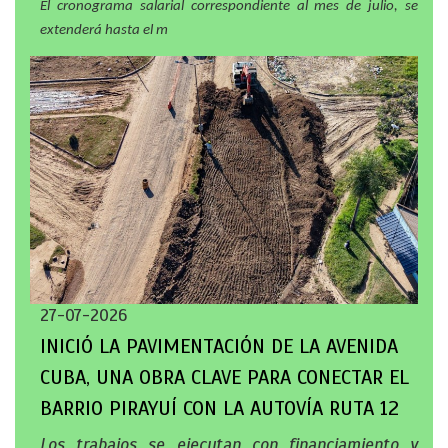
El cronograma salarial correspondiente al mes de julio, se
extenderá hasta el m
27-07-2026
INICIÓ LA PAVIMENTACIÓN DE LA AVENIDA
CUBA, UNA OBRA CLAVE PARA CONECTAR EL
BARRIO PIRAYUÍ CON LA AUTOVÍA RUTA 12
Los trabajos se ejecutan con financiamiento y