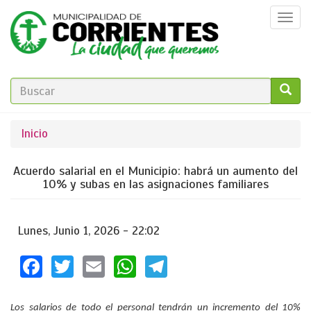
Pasar
Togg
al
navi
contenido
principal
FORMULARIO
DE
GO!
Se
Inicio
BÚSQUEDA
encuentra
Acuerdo salarial en el Municipio: habrá un aumento del
usted
10% y subas en las asignaciones familiares
aquí
Lunes, Junio 1, 2026 - 22:02
Facebook
Twitter
Email
WhatsApp
Telegram
Los salarios de todo el personal tendrán un incremento del 10%