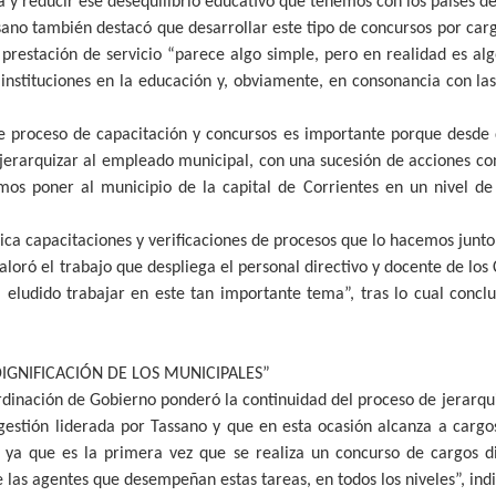
 y reducir ese desequilibrio educativo que tenemos con los países de
sano también destacó que desarrollar este tipo de concursos por carg
 prestación de servicio “parece algo simple, pero en realidad es a
instituciones en la educación y, obviamente, en consonancia con las
ste proceso de capacitación y concursos es importante porque desd
y jerarquizar al empleado municipal, con una sucesión de acciones con
mos poner al municipio de la capital de Corrientes en un nivel de
ca capacitaciones y verificaciones de procesos que lo hacemos junto
loró el trabajo que despliega el personal directivo y docente de los
 eludido trabajar en este tan importante tema”, tras lo cual conclu
DIGNIFICACIÓN DE LOS MUNICIPALES”
ordinación de Gobierno ponderó la continuidad del proceso de jerarqu
estión liderada por Tassano y que en esta ocasión alcanza a cargos 
 ya que es la primera vez que se realiza un concurso de cargos di
 las agentes que desempeñan estas tareas, en todos los niveles”, indi