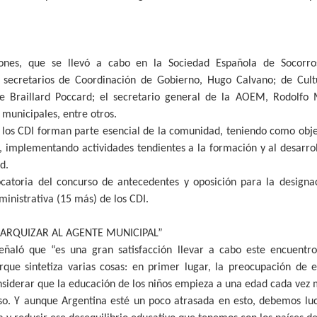
ones, que se llevó a cabo en la Sociedad Española de Socorro
os secretarios de Coordinación de Gobierno, Hugo Calvano; de Cult
e Braillard Poccard; el secretario general de la AOEM, Rodolfo Me
 municipales, entre otros.
e los CDI forman parte esencial de la comunidad, teniendo como obje
, implementando actividades tendientes a la formación y al desarrol
d.
catoria del concurso de antecedentes y oposición para la designac
inistrativa (15 más) de los CDI.
ARQUIZAR AL AGENTE MUNICIPAL”
señaló que “es una gran satisfacción llevar a cabo este encuentr
orque sintetiza varias cosas: en primer lugar, la preocupación de 
siderar que la educación de los niños empieza a una edad cada vez
so. Y aunque Argentina esté un poco atrasada en esto, debemos luc