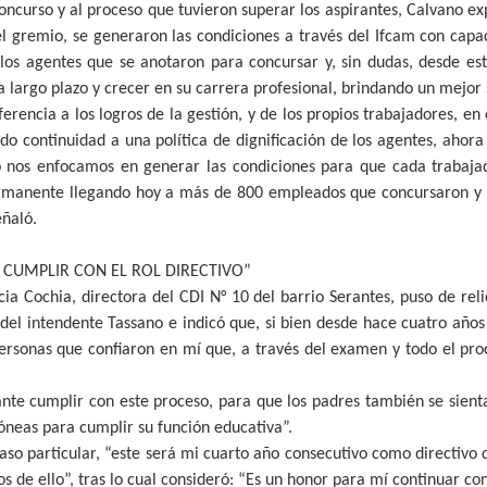
concurso y al proceso que tuvieron superar los aspirantes, Calvano e
l gremio, se generaron las condiciones a través del Ifcam con cap
los agentes que se anotaron para concursar y, sin dudas, desde e
a largo plazo y crecer en su carrera profesional, brindando un mejor s
ferencia a los logros de la gestión, y de los propios trabajadores, en
o continuidad a una política de dignificación de los agentes, ahora
o nos enfocamos en generar las condiciones para que cada trabaj
permanente llegando hoy a más de 800 empleados que concursaron y
eñaló.
 CUMPLIR CON EL ROL DIRECTIVO”
cia Cochia, directora del CDI N° 10 del barrio Serantes, puso de rel
 del intendente Tassano e indicó que, si bien desde hace cuatro años
ersonas que confiaron en mí que, a través del examen y todo el pro
nte cumplir con este proceso, para que los padres también se sient
dóneas para cumplir su función educativa”.
aso particular, “este será mi cuarto año consecutivo como directiv
s de ello”, tras lo cual consideró: “Es un honor para mí continuar con