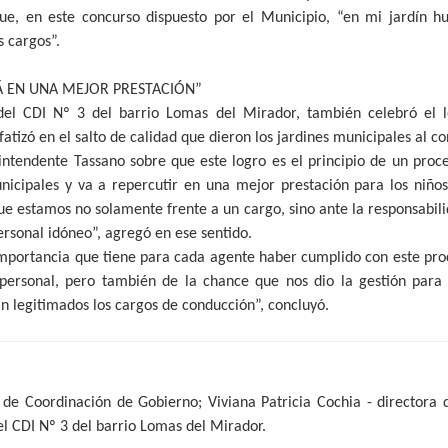
que, en este concurso dispuesto por el Municipio, “en mi jardín h
 cargos”.
Á EN UNA MEJOR PRESTACIÓN”
del CDI Nº 3 del barrio Lomas del Mirador, también celebró el 
atizó en el salto de calidad que dieron los jardines municipales al c
intendente Tassano sobre que este logro es el principio de un proc
nicipales y va a repercutir en una mejor prestación para los niños 
e estamos no solamente frente a un cargo, sino ante la responsabil
personal idóneo”, agregó en ese sentido.
importancia que tiene para cada agente haber cumplido con este p
 personal, pero también de la chance que nos dio la gestión para 
án legitimados los cargos de conducción”, concluyó.
 de Coordinación de Gobierno; Viviana Patricia Cochia - directora d
el CDI Nº 3 del barrio Lomas del Mirador.