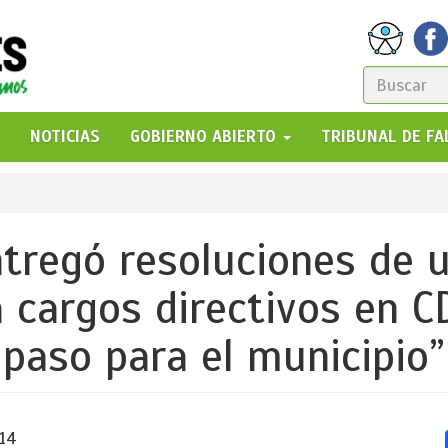
FORM
DE
GO!
NOTICIAS
GOBIERNO ABIERTO
TRIBUNAL DE F
BÚSQ
tregó resoluciones de u
 cargos directivos en CD
paso para el municipio”
:14