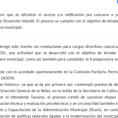
en que se oficializó el acceso y/o ratificación por concurso a p
 Desarrollo Infantil. El proceso se cumplió con el objetivo de brinda
era municipal.
tregó este martes las resoluciones para cargos directivos concursa
CDI), una actividad que se desarrolló con el objetivo de brindar
era municipal, como así también para consolidar la transparencia en 
e con lo acordado oportunamente en la Comisión Paritaria Perma
s (AOEM)
er histórico -ya que se da por primera vez- contempló puestos de d
Dirección General de la Niñez, en la órbita de la Secretaría de Cultu
r el intendente Tassano, el proceso constó de sucesivas etapas 
ación técnica y evaluación psicotécnica) y se circunscribió también 
ión y Capacitación de la Administración Municipal (Ifcam), en con
tación de políticas laborales ligadas a la modernización del municip