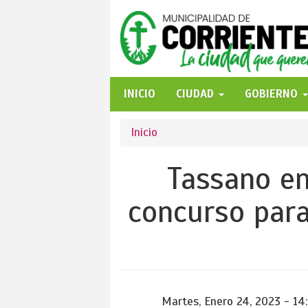
Pasar
al
contenido
principal
INICIO
CIUDAD
GOBIERNO
Se
Inicio
encuentra
Tassano en
usted
concurso para
aquí
Martes, Enero 24, 2023 - 14