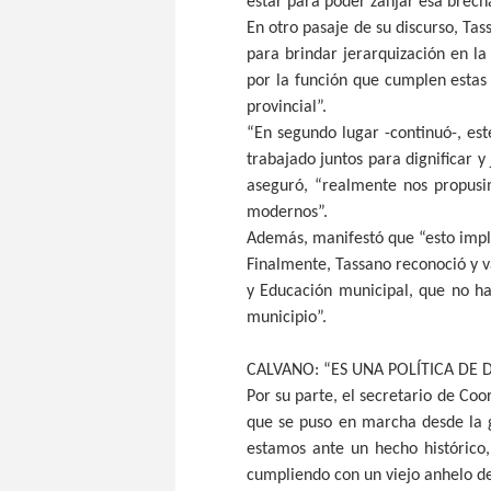
estar para poder zanjar esa brecha
En otro pasaje de su discurso, Tas
para brindar jerarquización en la
por la función que cumplen estas 
provincial”.
“En segundo lugar -continuó-, e
trabajado juntos para dignificar 
aseguró, “realmente nos propusi
modernos”.
Además, manifestó que “esto impli
Finalmente, Tassano reconoció y va
y Educación municipal, que no ha
municipio”.
CALVANO: “ES UNA POLÍTICA DE 
Por su parte, el secretario de Co
que se puso en marcha desde la g
estamos ante un hecho histórico,
cumpliendo con un viejo anhelo de