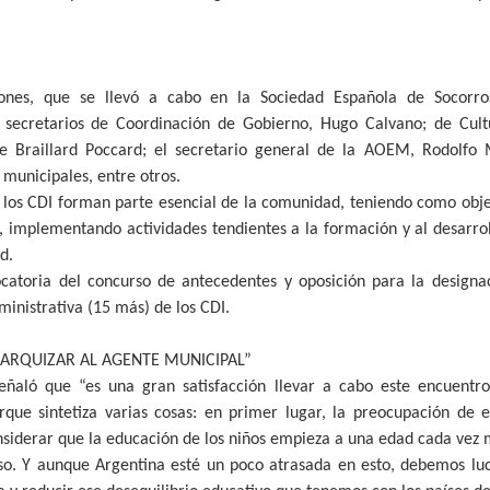
ones, que se llevó a cabo en la Sociedad Española de Socorro
os secretarios de Coordinación de Gobierno, Hugo Calvano; de Cult
e Braillard Poccard; el secretario general de la AOEM, Rodolfo Me
 municipales, entre otros.
e los CDI forman parte esencial de la comunidad, teniendo como obje
, implementando actividades tendientes a la formación y al desarrol
d.
catoria del concurso de antecedentes y oposición para la designac
inistrativa (15 más) de los CDI.
ARQUIZAR AL AGENTE MUNICIPAL”
señaló que “es una gran satisfacción llevar a cabo este encuentr
orque sintetiza varias cosas: en primer lugar, la preocupación de 
siderar que la educación de los niños empieza a una edad cada vez
so. Y aunque Argentina esté un poco atrasada en esto, debemos luc