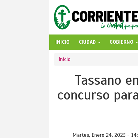
Pasar
al
contenido
principal
INICIO
CIUDAD
GOBIERNO
Se
Inicio
encuentra
Tassano en
usted
concurso para
aquí
Martes, Enero 24, 2023 - 14