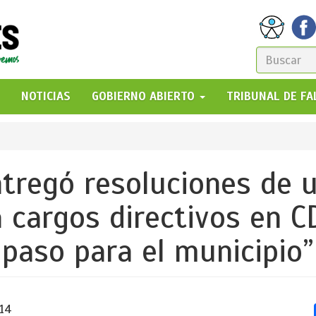
FORM
DE
GO!
NOTICIAS
GOBIERNO ABIERTO
TRIBUNAL DE F
BÚSQ
tregó resoluciones de u
 cargos directivos en CD
paso para el municipio”
:14