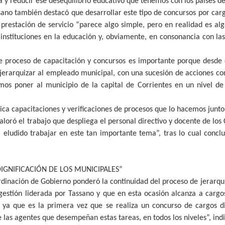
 y reducir ese desequilibrio educativo que tenemos con los países de
sano también destacó que desarrollar este tipo de concursos por carg
 prestación de servicio “parece algo simple, pero en realidad es a
instituciones en la educación y, obviamente, en consonancia con las
ste proceso de capacitación y concursos es importante porque desd
y jerarquizar al empleado municipal, con una sucesión de acciones con
mos poner al municipio de la capital de Corrientes en un nivel de
ca capacitaciones y verificaciones de procesos que lo hacemos junto
loró el trabajo que despliega el personal directivo y docente de los
 eludido trabajar en este tan importante tema”, tras lo cual conclu
DIGNIFICACIÓN DE LOS MUNICIPALES”
ordinación de Gobierno ponderó la continuidad del proceso de jerarqu
estión liderada por Tassano y que en esta ocasión alcanza a cargos 
 ya que es la primera vez que se realiza un concurso de cargos di
 las agentes que desempeñan estas tareas, en todos los niveles”, indi