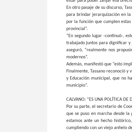
estar para poder zanjar esa brecha
En otro pasaje de su discurso, Tas
para brindar jerarquización en la
por la función que cumplen estas 
provincial”.
“En segundo lugar -continuó-, e
trabajado juntos para dignificar 
aseguró, “realmente nos propusi
modernos”.
Además, manifestó que “esto impli
Finalmente, Tassano reconoció y va
y Educación municipal, que no ha
municipio”.
CALVANO: “ES UNA POLÍTICA DE 
Por su parte, el secretario de Co
que se puso en marcha desde la g
estamos ante un hecho histórico,
cumpliendo con un viejo anhelo de