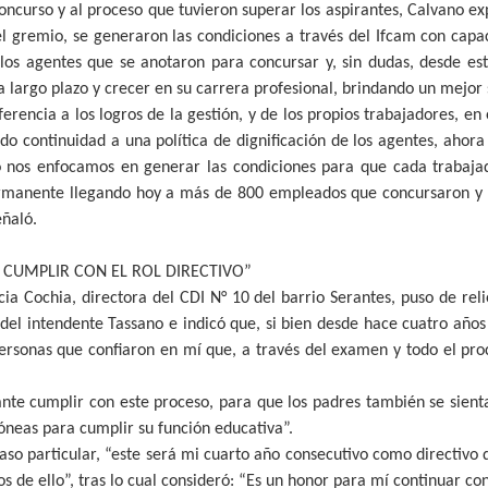
concurso y al proceso que tuvieron superar los aspirantes, Calvano e
l gremio, se generaron las condiciones a través del Ifcam con cap
los agentes que se anotaron para concursar y, sin dudas, desde e
a largo plazo y crecer en su carrera profesional, brindando un mejor s
ferencia a los logros de la gestión, y de los propios trabajadores, en
o continuidad a una política de dignificación de los agentes, ahora
o nos enfocamos en generar las condiciones para que cada trabaj
permanente llegando hoy a más de 800 empleados que concursaron y
eñaló.
 CUMPLIR CON EL ROL DIRECTIVO”
cia Cochia, directora del CDI N° 10 del barrio Serantes, puso de rel
 del intendente Tassano e indicó que, si bien desde hace cuatro años
ersonas que confiaron en mí que, a través del examen y todo el pro
nte cumplir con este proceso, para que los padres también se sient
dóneas para cumplir su función educativa”.
aso particular, “este será mi cuarto año consecutivo como directiv
s de ello”, tras lo cual consideró: “Es un honor para mí continuar con