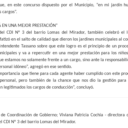
que, en este concurso dispuesto por el Municipio, “en mi jardín h
 cargos”.
Á EN UNA MEJOR PRESTACIÓN”
del CDI Nº 3 del barrio Lomas del Mirador, también celebró el 
atizó en el salto de calidad que dieron los jardines municipales al c
intendente Tassano sobre que este logro es el principio de un proc
nicipales y va a repercutir en una mejor prestación para los niños 
e estamos no solamente frente a un cargo, sino ante la responsabil
personal idóneo”, agregó en ese sentido.
importancia que tiene para cada agente haber cumplido con este p
 personal, pero también de la chance que nos dio la gestión para 
án legitimados los cargos de conducción”, concluyó.
 de Coordinación de Gobierno; Viviana Patricia Cochia - directora d
el CDI Nº 3 del barrio Lomas del Mirador.