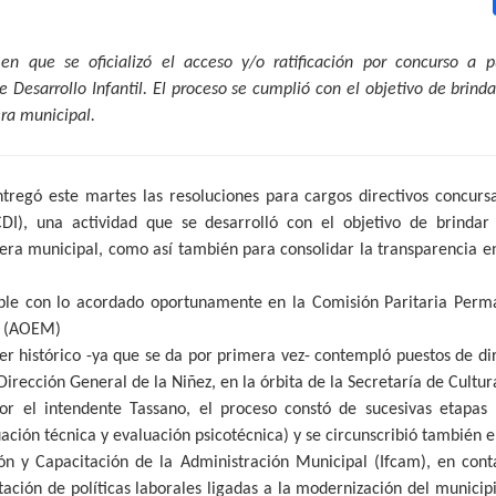
en que se oficializó el acceso y/o ratificación por concurso a p
 Desarrollo Infantil. El proceso se cumplió con el objetivo de brinda
era municipal.
tregó este martes las resoluciones para cargos directivos concursa
CDI), una actividad que se desarrolló con el objetivo de brindar
era municipal, como así también para consolidar la transparencia en 
e con lo acordado oportunamente en la Comisión Paritaria Perma
s (AOEM)
er histórico -ya que se da por primera vez- contempló puestos de d
Dirección General de la Niñez, en la órbita de la Secretaría de Cultu
r el intendente Tassano, el proceso constó de sucesivas etapas 
ación técnica y evaluación psicotécnica) y se circunscribió también 
ión y Capacitación de la Administración Municipal (Ifcam), en con
tación de políticas laborales ligadas a la modernización del municip