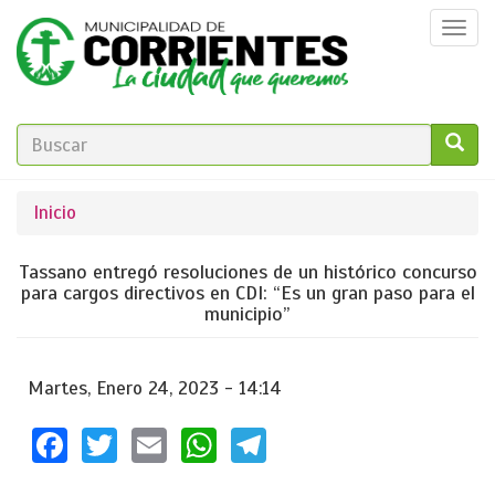
Pasar
Togg
al
navi
contenido
principal
FORMULARIO
DE
GO!
Se
Inicio
BÚSQUEDA
encuentra
Tassano entregó resoluciones de un histórico concurso
usted
para cargos directivos en CDI: “Es un gran paso para el
municipio”
aquí
Martes, Enero 24, 2023 - 14:14
Facebook
Twitter
Email
WhatsApp
Telegram