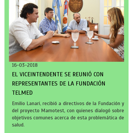
16-03-2018
EL VICEINTENDENTE SE REUNIÓ CON
REPRESENTANTES DE LA FUNDACIÓN
TELMED
Emilio Lanari, recibió a directivos de la Fundación y
del proyecto Mamotest, con quienes dialogó sobre
objetivos comunes acerca de esta problemática de
salud.