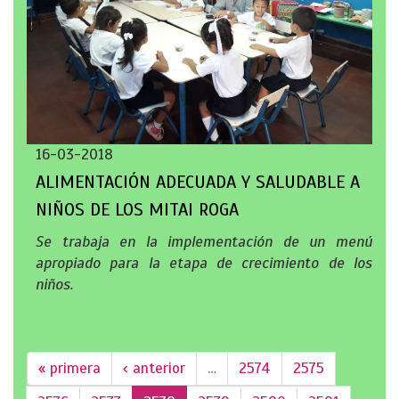
16-03-2018
ALIMENTACIÓN ADECUADA Y SALUDABLE A
NIÑOS DE LOS MITAI ROGA
Se trabaja en la implementación de un menú
apropiado para la etapa de crecimiento de los
niños.
« primera
‹ anterior
…
2574
2575