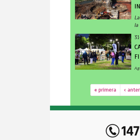
I
La
la
31
C
F
Ag
« primera
‹ anter