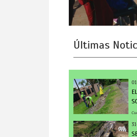
Últimas Notic
01
E
S
Cu
31
S