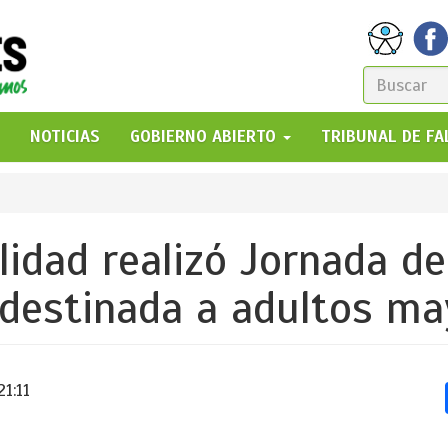
FORM
DE
GO!
NOTICIAS
GOBIERNO ABIERTO
TRIBUNAL DE F
BÚSQ
idad realizó Jornada de
 destinada a adultos m
1:11