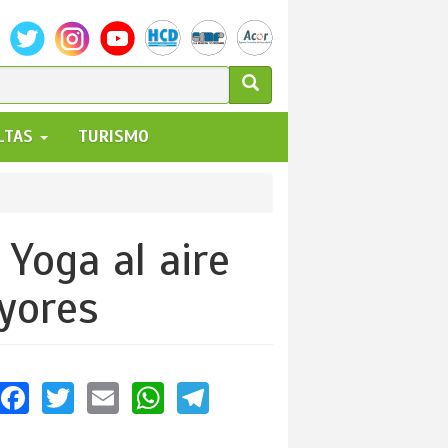
ULARIO
ALTAS
TURISMO
UEDA
 Yoga al aire
ayores
Facebook
Twitter
Email
WhatsApp
Telegram