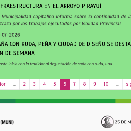
NFRAESTRUCTURA EN EL ARROYO PIRAYUÍ
 Municipalidad capitalina informa sobre la continuidad de la
 traza por los trabajos ejecutados por Vialidad Provincial.
-07-2026
AÑA CON RUDA, PEÑA Y CIUDAD DE DISEÑO SE DEST
IN DE SEMANA
osto inicia con la tradicional degustación de caña con ruda, una
ior
…
2
3
4
5
6
7
8
9
10
…
si