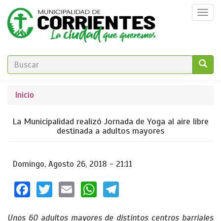
Pasar
Togg
al
navi
contenido
principal
FORMULARIO
DE
GO!
Se
Inicio
BÚSQUEDA
encuentra
La Municipalidad realizó Jornada de Yoga al aire libre
usted
destinada a adultos mayores
aquí
Domingo, Agosto 26, 2018 - 21:11
Facebook
Twitter
Email
WhatsApp
Telegram
Unos 60 adultos mayores de distintos centros barriales