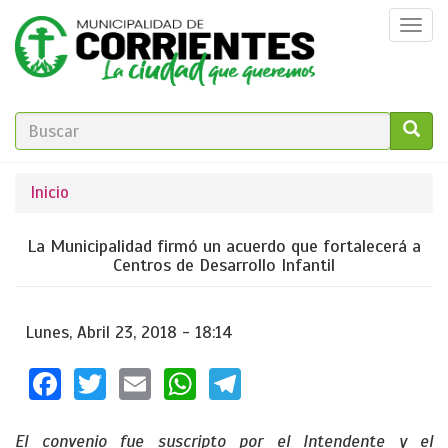
Pasar
Togg
al
navi
contenido
principal
FORMULARIO
DE
GO!
Se
Inicio
BÚSQUEDA
encuentra
La Municipalidad firmó un acuerdo que fortalecerá a
usted
Centros de Desarrollo Infantil
aquí
Lunes, Abril 23, 2018 - 18:14
Facebook
Twitter
Email
WhatsApp
Telegram
El convenio fue suscripto por el Intendente y el