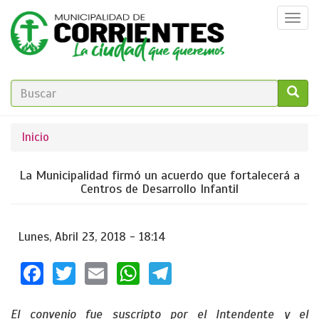
Pasar
Togg
al
navi
contenido
principal
FORMULARIO
DE
GO!
Se
Inicio
BÚSQUEDA
encuentra
La Municipalidad firmó un acuerdo que fortalecerá a
usted
Centros de Desarrollo Infantil
aquí
Lunes, Abril 23, 2018 - 18:14
Facebook
Twitter
Email
WhatsApp
Telegram
El convenio fue suscripto por el Intendente y el