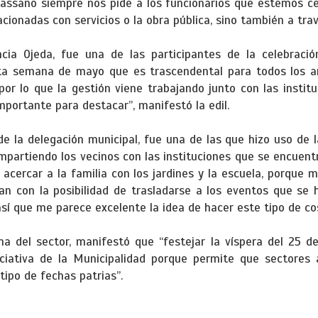
Tassano siempre nos pide a los funcionarios que estemos ce
acionadas con servicios o la obra pública, sino también a tra
encia Ojeda, fue una de las participantes de la celebrac
sta semana de mayo que es trascendental para todos los ar
por lo que la gestión viene trabajando junto con las institu
mportante para destacar”, manifestó la edil.
de la delegación municipal, fue una de las que hizo uso de la
artiendo los vecinos con las instituciones que se encuentr
acercar a la familia con los jardines y la escuela, porque 
tan con la posibilidad de trasladarse a los eventos que se 
así que me parece excelente la idea de hacer este tipo de co
ina del sector, manifestó que “festejar la víspera del 25 
iciativa de la Municipalidad porque permite que sectores
ipo de fechas patrias”.