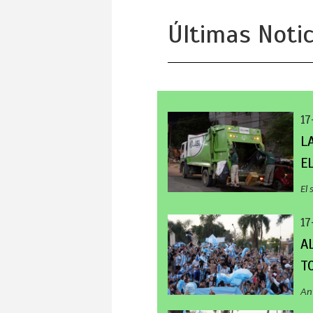
Últimas Notic
17
L
E
El 
17
A
T
An