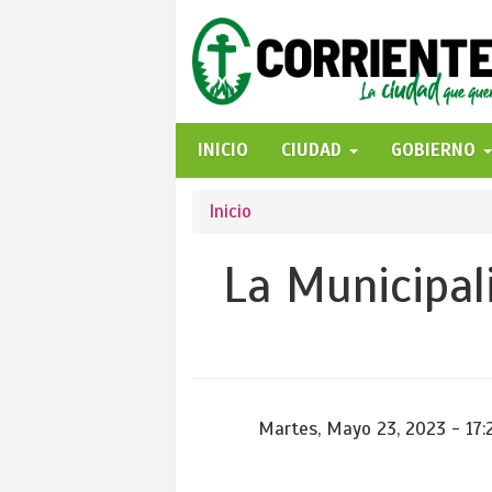
Pasar
al
contenido
principal
INICIO
CIUDAD
GOBIERNO
Se
Inicio
encuentra
La Municipal
usted
aquí
Martes, Mayo 23, 2023 - 17: