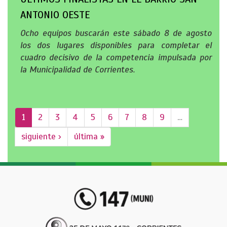
ANTONIO OESTE
Ocho equipos buscarán este sábado 8 de agosto
los dos lugares disponibles para completar el
cuadro decisivo de la competencia impulsada por
la Municipalidad de Corrientes.
1
2
3
4
5
6
7
8
9
…
siguiente ›
última »