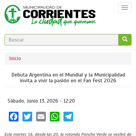
Pasar
Togg
al
navi
contenido
principal
FORMULARIO
DE
GO!
Se
Inicio
BÚSQUEDA
encuentra
Debuta Argentina en el Mundial y la Municipalidad
usted
invita a vivir la pasión en el Fan Fest 2026
aquí
Sábado, Junio 13, 2026 - 12:20
Facebook
Twitter
Email
WhatsApp
Telegram
Este martes 16, desde las 20, la rotonda Poncho Verde se vestirá de