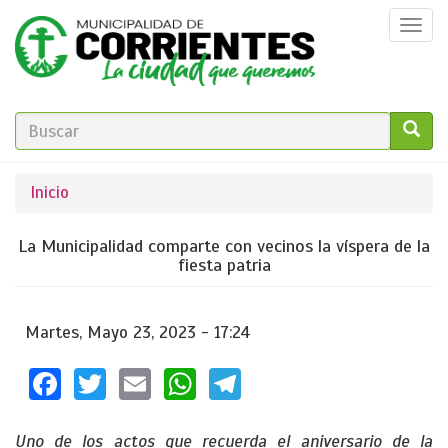
Pasar
Togg
al
navi
contenido
principal
FORMULARIO
DE
GO!
Se
Inicio
BÚSQUEDA
encuentra
La Municipalidad comparte con vecinos la víspera de la
usted
fiesta patria
aquí
Martes, Mayo 23, 2023 - 17:24
Facebook
Twitter
Email
WhatsApp
Telegram
Uno de los actos que recuerda el aniversario de la