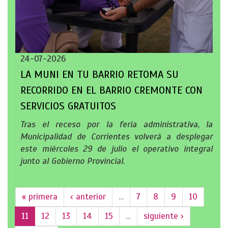
24-07-2026
LA MUNI EN TU BARRIO RETOMA SU
RECORRIDO EN EL BARRIO CREMONTE CON
SERVICIOS GRATUITOS
Tras el receso por la feria administrativa, la
Municipalidad de Corrientes volverá a desplegar
este miércoles 29 de julio el operativo integral
junto al Gobierno Provincial.
« primera
‹ anterior
…
7
8
9
10
11
12
13
14
15
…
siguiente ›