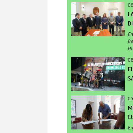
0
L
D
En
Be
Hu
0
E
S
0
M
C
En