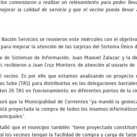
cios comenzaron a realizar un relevamiento para poder llev
 mejorar la calidad de servicio y que el vecino pueda llevar
 Nación Servicios se reunieron este miércoles con el objetivo
 para mejorar la atención de las tarjetas del Sistema Único d
io de Sistemas de Información, Juan Manuel Zalazar; y la di
; recibieron a Juan Cruz Montero, de atención al usuario de 
l vecino. Es por ello que estamos analizando un proyecto
 Sube (TAS) para distribuirlas en las delegaciones barriales”
en 26 TAS en funcionamiento, en diferentes puntos de la ci
uró que la Municipalidad de Corrientes “ya mandó la geoloc
tá proyectada la compra de todos los insumos informático
nicipales”.
etalló que el municipio también “tiene proyectado constitui
sí los vecinos tengan la facilidad de compra y carga de tarje