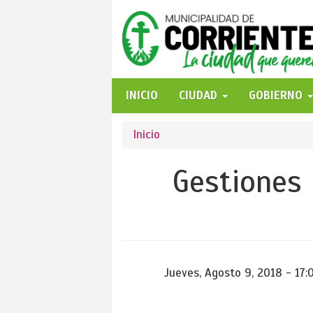
Pasar
al
contenido
principal
INICIO
CIUDAD
GOBIERNO
Se
Inicio
encuentra
Gestiones 
usted
aquí
Jueves, Agosto 9, 2018 - 17: