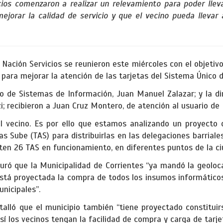
cios comenzaron a realizar un relevamiento para poder llev
 mejorar la calidad de servicio y que el vecino pueda llevar
 Nación Servicios se reunieron este miércoles con el objetivo
 para mejorar la atención de las tarjetas del Sistema Único d
io de Sistemas de Información, Juan Manuel Zalazar; y la di
; recibieron a Juan Cruz Montero, de atención al usuario de 
l vecino. Es por ello que estamos analizando un proyecto
 Sube (TAS) para distribuirlas en las delegaciones barriales”
en 26 TAS en funcionamiento, en diferentes puntos de la ci
uró que la Municipalidad de Corrientes “ya mandó la geoloc
tá proyectada la compra de todos los insumos informático
nicipales”.
etalló que el municipio también “tiene proyectado constitui
sí los vecinos tengan la facilidad de compra y carga de tarje