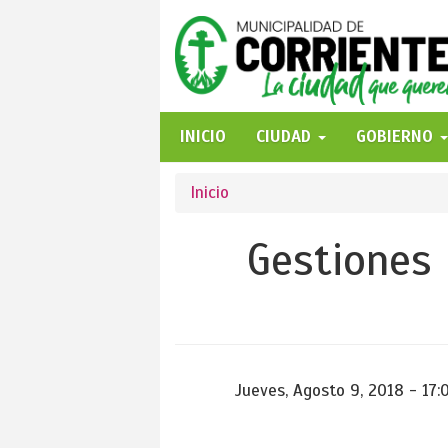
Pasar
al
contenido
principal
INICIO
CIUDAD
GOBIERNO
Se
Inicio
encuentra
Gestiones 
usted
aquí
Jueves, Agosto 9, 2018 - 17: