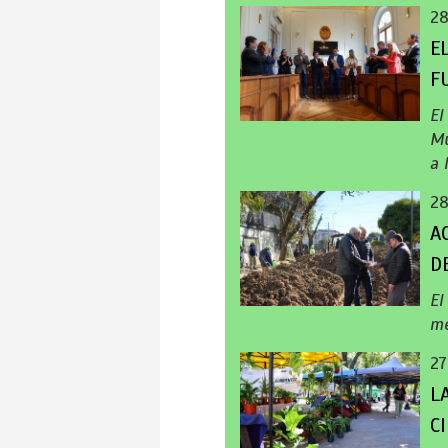
28
E
F
El
Mu
a 
28
A
D
El
me
27
L
C