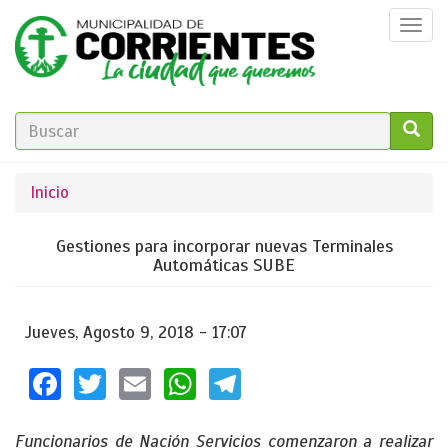
Pasar
Togg
al
navi
contenido
principal
FORMULARIO
DE
GO!
Se
Inicio
BÚSQUEDA
encuentra
Gestiones para incorporar nuevas Terminales
usted
Automáticas SUBE
aquí
Jueves, Agosto 9, 2018 - 17:07
Facebook
Twitter
Email
WhatsApp
Telegram
Funcionarios de Nación Servicios comenzaron a realizar