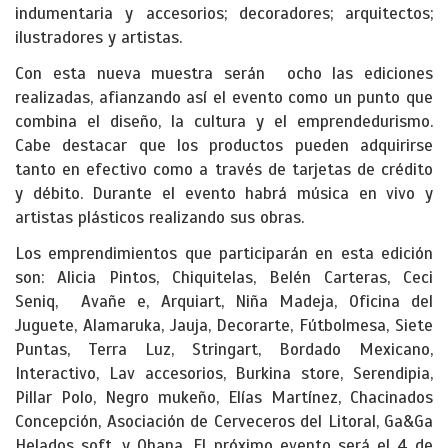
indumentaria y accesorios; decoradores; arquitectos;
ilustradores y artistas.
Con esta nueva muestra serán ocho las ediciones
realizadas, afianzando así el evento como un punto que
combina el diseño, la cultura y el emprendedurismo.
Cabe destacar que los productos pueden adquirirse
tanto en efectivo como a través de tarjetas de crédito
y débito. Durante el evento habrá música en vivo y
artistas plásticos realizando sus obras.
Los emprendimientos que participarán en esta edición
son: Alicia Pintos, Chiquitelas, Belén Carteras, Ceci
Seniq, Avañe e, Arquiart, Niña Madeja, Oficina del
Juguete, Alamaruka, Jauja, Decorarte, Fútbolmesa, Siete
Puntas, Terra Luz, Stringart, Bordado Mexicano,
Interactivo, Lav accesorios, Burkina store, Serendipia,
Pillar Polo, Negro mukeño, Elías Martínez, Chacinados
Concepción, Asociación de Cerveceros del Litoral, Ga&Ga
Helados soft, y Ohana. El próximo evento será el 4 de