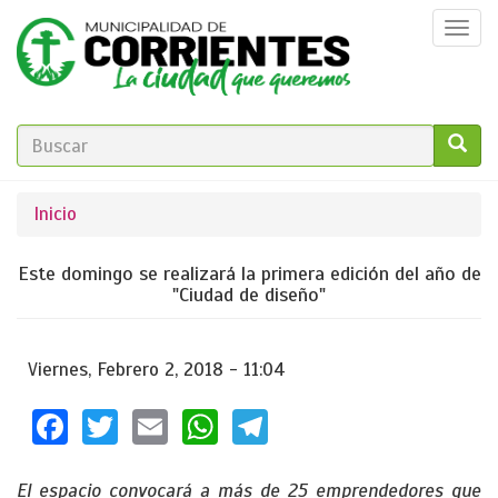
Pasar
Togg
al
navi
contenido
principal
FORMULARIO
DE
GO!
Se
Inicio
BÚSQUEDA
encuentra
Este domingo se realizará la primera edición del año de
usted
"Ciudad de diseño"
aquí
Viernes, Febrero 2, 2018 - 11:04
Facebook
Twitter
Email
WhatsApp
Telegram
El espacio convocará a más de 25 emprendedores que