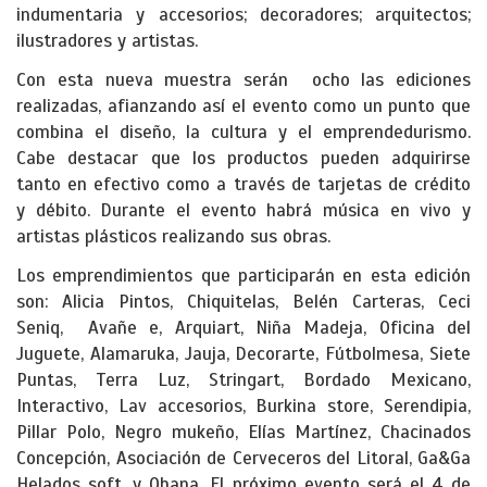
indumentaria y accesorios; decoradores; arquitectos;
ilustradores y artistas.
Con esta nueva muestra serán ocho las ediciones
realizadas, afianzando así el evento como un punto que
combina el diseño, la cultura y el emprendedurismo.
Cabe destacar que los productos pueden adquirirse
tanto en efectivo como a través de tarjetas de crédito
y débito. Durante el evento habrá música en vivo y
artistas plásticos realizando sus obras.
Los emprendimientos que participarán en esta edición
son: Alicia Pintos, Chiquitelas, Belén Carteras, Ceci
Seniq, Avañe e, Arquiart, Niña Madeja, Oficina del
Juguete, Alamaruka, Jauja, Decorarte, Fútbolmesa, Siete
Puntas, Terra Luz, Stringart, Bordado Mexicano,
Interactivo, Lav accesorios, Burkina store, Serendipia,
Pillar Polo, Negro mukeño, Elías Martínez, Chacinados
Concepción, Asociación de Cerveceros del Litoral, Ga&Ga
Helados soft, y Ohana. El próximo evento será el 4 de