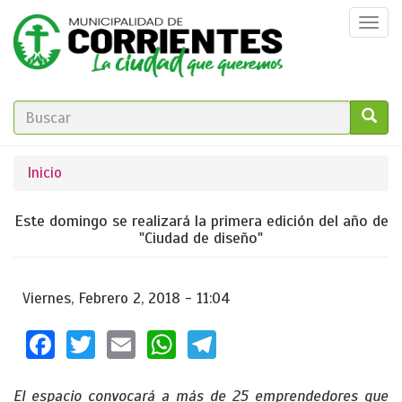
Pasar
Togg
al
navi
contenido
principal
FORMULARIO
DE
GO!
Se
Inicio
BÚSQUEDA
encuentra
Este domingo se realizará la primera edición del año de
usted
"Ciudad de diseño"
aquí
Viernes, Febrero 2, 2018 - 11:04
Facebook
Twitter
Email
WhatsApp
Telegram
El espacio convocará a más de 25 emprendedores que