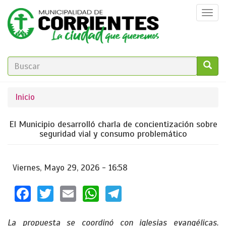
Pasar
Togg
al
navi
contenido
principal
FORMULARIO
DE
GO!
Se
Inicio
BÚSQUEDA
encuentra
El Municipio desarrolló charla de concientización sobre
usted
seguridad vial y consumo problemático
aquí
Viernes, Mayo 29, 2026 - 16:58
Facebook
Twitter
Email
WhatsApp
Telegram
La propuesta se coordinó con iglesias evangélicas.