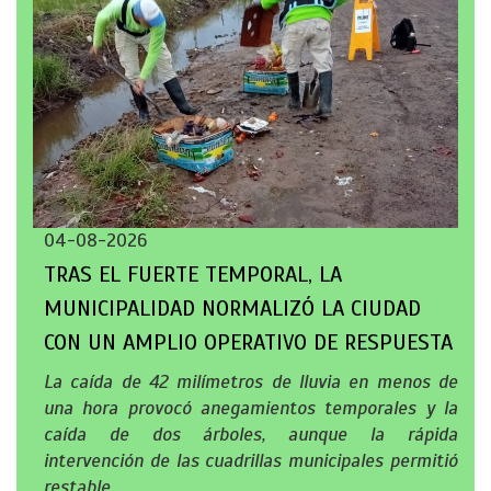
04-08-2026
TRAS EL FUERTE TEMPORAL, LA
MUNICIPALIDAD NORMALIZÓ LA CIUDAD
CON UN AMPLIO OPERATIVO DE RESPUESTA
La caída de 42 milímetros de lluvia en menos de
una hora provocó anegamientos temporales y la
caída de dos árboles, aunque la rápida
intervención de las cuadrillas municipales permitió
restable