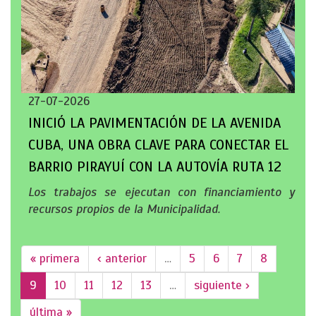
27-07-2026
INICIÓ LA PAVIMENTACIÓN DE LA AVENIDA
CUBA, UNA OBRA CLAVE PARA CONECTAR EL
BARRIO PIRAYUÍ CON LA AUTOVÍA RUTA 12
Los trabajos se ejecutan con financiamiento y
recursos propios de la Municipalidad.
« primera
‹ anterior
…
5
6
7
8
9
10
11
12
13
…
siguiente ›
última »