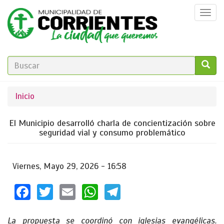
Pasar
Togg
al
navi
contenido
principal
FORMULARIO
DE
GO!
Se
Inicio
BÚSQUEDA
encuentra
El Municipio desarrolló charla de concientización sobre
usted
seguridad vial y consumo problemático
aquí
Viernes, Mayo 29, 2026 - 16:58
Facebook
Twitter
Email
WhatsApp
Telegram
La propuesta se coordinó con iglesias evangélicas.