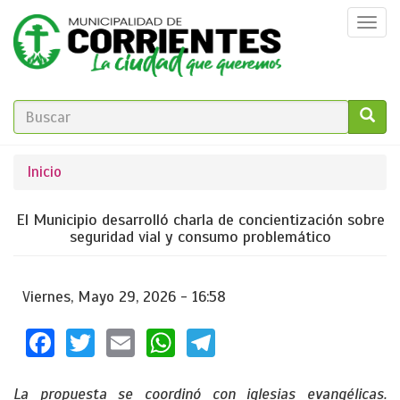
Pasar
Togg
al
navi
contenido
principal
FORMULARIO
DE
GO!
Se
Inicio
BÚSQUEDA
encuentra
El Municipio desarrolló charla de concientización sobre
usted
seguridad vial y consumo problemático
aquí
Viernes, Mayo 29, 2026 - 16:58
Facebook
Twitter
Email
WhatsApp
Telegram
La propuesta se coordinó con iglesias evangélicas.