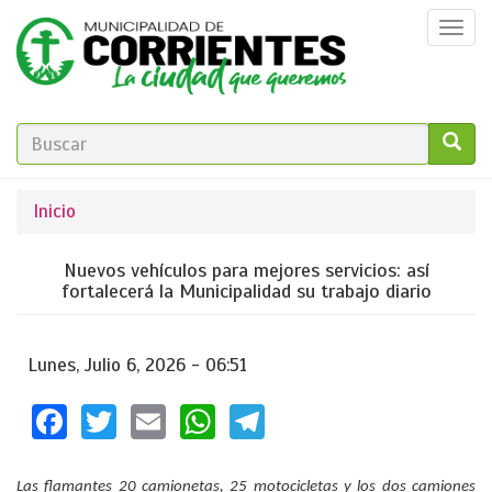
Pasar
Togg
al
navi
contenido
principal
FORMULARIO
DE
GO!
Se
Inicio
BÚSQUEDA
encuentra
Nuevos vehículos para mejores servicios: así
usted
fortalecerá la Municipalidad su trabajo diario
aquí
Lunes, Julio 6, 2026 - 06:51
Facebook
Twitter
Email
WhatsApp
Telegram
Las flamantes 20 camionetas, 25 motocicletas y los dos camiones