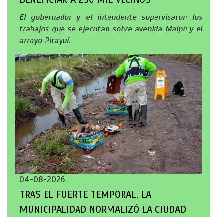
El gobernador y el intendente supervisaron los
trabajos que se ejecutan sobre avenida Maipú y el
arroyo Pirayuí.
04-08-2026
TRAS EL FUERTE TEMPORAL, LA
MUNICIPALIDAD NORMALIZÓ LA CIUDAD