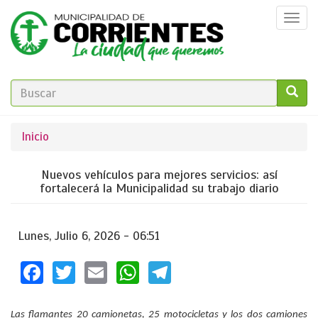
Pasar
Togg
al
navi
contenido
principal
FORMULARIO
DE
GO!
Se
Inicio
BÚSQUEDA
encuentra
Nuevos vehículos para mejores servicios: así
usted
fortalecerá la Municipalidad su trabajo diario
aquí
Lunes, Julio 6, 2026 - 06:51
Facebook
Twitter
Email
WhatsApp
Telegram
Las flamantes 20 camionetas, 25 motocicletas y los dos camiones