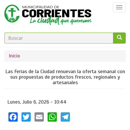
Pasar
Togg
al
navi
contenido
principal
FORMULARIO
DE
GO!
Se
Inicio
BÚSQUEDA
encuentra
Las Ferias de la Ciudad renuevan la oferta semanal con
usted
sus propuestas de productos frescos, regionales y
artesanales
aquí
Lunes, Julio 6, 2026 - 10:44
Facebook
Twitter
Email
WhatsApp
Telegram