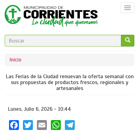
Pasar
Togg
al
navi
contenido
principal
FORMULARIO
DE
GO!
Se
Inicio
BÚSQUEDA
encuentra
Las Ferias de la Ciudad renuevan la oferta semanal con
usted
sus propuestas de productos frescos, regionales y
artesanales
aquí
Lunes, Julio 6, 2026 - 10:44
Facebook
Twitter
Email
WhatsApp
Telegram