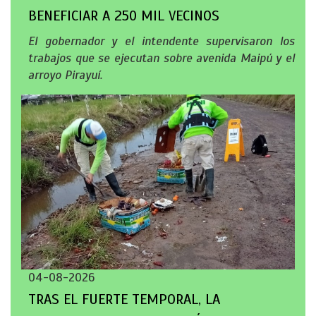
BENEFICIAR A 250 MIL VECINOS
El gobernador y el intendente supervisaron los
trabajos que se ejecutan sobre avenida Maipú y el
arroyo Pirayuí.
04-08-2026
TRAS EL FUERTE TEMPORAL, LA