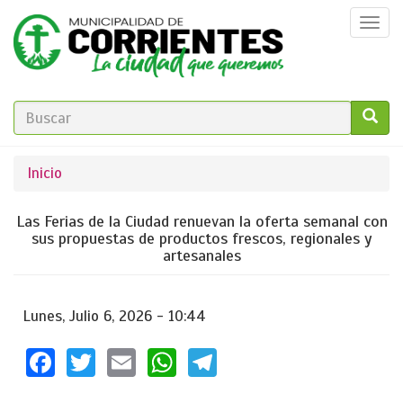
Pasar
Togg
al
navi
contenido
principal
FORMULARIO
DE
GO!
Se
Inicio
BÚSQUEDA
encuentra
Las Ferias de la Ciudad renuevan la oferta semanal con
usted
sus propuestas de productos frescos, regionales y
artesanales
aquí
Lunes, Julio 6, 2026 - 10:44
Facebook
Twitter
Email
WhatsApp
Telegram