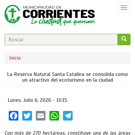
Pasar
Togg
al
navi
contenido
principal
FORMULARIO
DE
GO!
Se
Inicio
BÚSQUEDA
encuentra
La Reserva Natural Santa Catalina se consolida como
usted
un atractivo del ecoturismo en la ciudad
aquí
Lunes, Julio 6, 2026 - 10:15
Facebook
Twitter
Email
WhatsApp
Telegram
Con más de 270 hectáreas, constituye una de las áreas