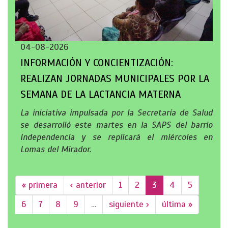
04-08-2026
INFORMACIÓN Y CONCIENTIZACIÓN:
REALIZAN JORNADAS MUNICIPALES POR LA
SEMANA DE LA LACTANCIA MATERNA
La iniciativa impulsada por la Secretaría de Salud
se desarrolló este martes en la SAPS del barrio
Independencia y se replicará el miércoles en
Lomas del Mirador.
« primera
‹ anterior
1
2
3
4
5
6
7
8
9
…
siguiente ›
última »