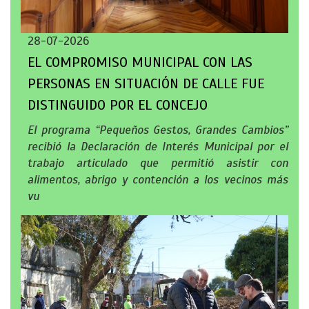
28-07-2026
EL COMPROMISO MUNICIPAL CON LAS
PERSONAS EN SITUACIÓN DE CALLE FUE
DISTINGUIDO POR EL CONCEJO
El programa “Pequeños Gestos, Grandes Cambios”
recibió la Declaración de Interés Municipal por el
trabajo articulado que permitió asistir con
alimentos, abrigo y contención a los vecinos más
vu