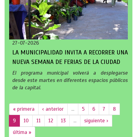
27-07-2026
LA MUNICIPALIDAD INVITA A RECORRER UNA
NUEVA SEMANA DE FERIAS DE LA CIUDAD
El programa municipal volverá a desplegarse
desde este martes en diferentes espacios públicos
de la capital.
« primera
‹ anterior
…
5
6
7
8
9
10
11
12
13
…
siguiente ›
última »