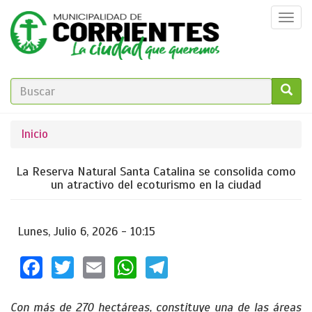
Pasar
Togg
al
navi
contenido
principal
FORMULARIO
DE
GO!
Se
Inicio
BÚSQUEDA
encuentra
La Reserva Natural Santa Catalina se consolida como
usted
un atractivo del ecoturismo en la ciudad
aquí
Lunes, Julio 6, 2026 - 10:15
Facebook
Twitter
Email
WhatsApp
Telegram
Con más de 270 hectáreas, constituye una de las áreas