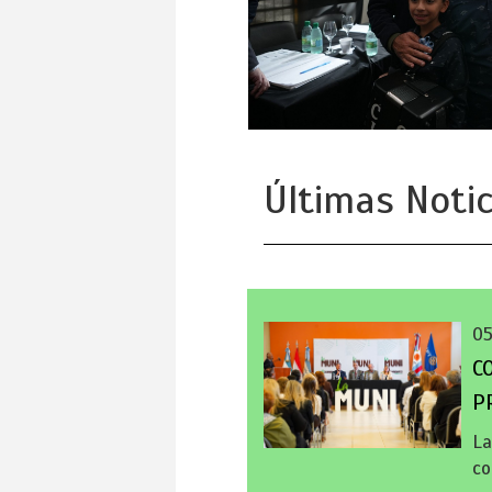
Últimas Notic
0
C
P
La
co