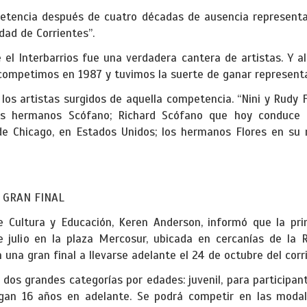
etencia después de cuatro décadas de ausencia representa
udad de Corrientes”.
 el Interbarrios fue una verdadera cantera de artistas. Y al
competimos en 1987 y tuvimos la suerte de ganar representa
os artistas surgidos de aquella competencia. “Nini y Rudy 
l, los hermanos Scófano; Richard Scófano que hoy conduce
e Chicago, en Estados Unidos; los hermanos Flores en su
 GRAN FINAL
de Cultura y Educación, Keren Anderson, informó que la prim
e julio en la plaza Mercosur, ubicada en cercanías de la R
una gran final a llevarse adelante el 24 de octubre del corr
 dos grandes categorías por edades: juvenil, para participan
gan 16 años en adelante. Se podrá competir en las modal