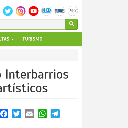
ULARIO
ALTAS
TURISMO
UEDA
 Interbarrios
rtísticos
Facebook
Twitter
Email
WhatsApp
Telegram