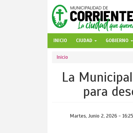
Pasar
al
contenido
principal
INICIO
CIUDAD
GOBIERNO
Se
Inicio
encuentra
La Municipal
usted
para des
aquí
Martes, Junio 2, 2026 - 16:2