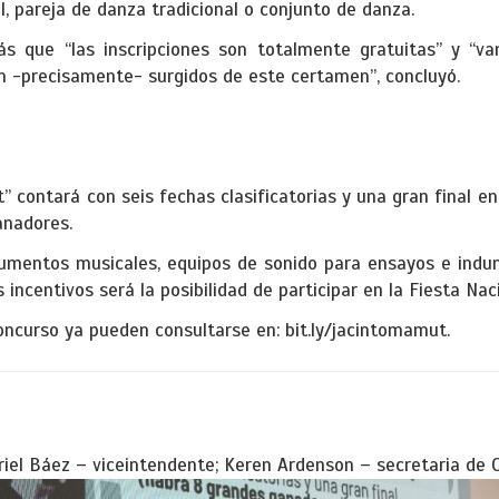
l, pareja de danza tradicional o conjunto de danza.
s que “las inscripciones son totalmente gratuitas” y “v
n -precisamente- surgidos de este certamen”, concluyó.
” contará con seis fechas clasificatorias y una gran final e
anadores.
rumentos musicales, equipos de sonido para ensayos e indum
 incentivos será la posibilidad de participar en la Fiesta N
oncurso ya pueden consultarse en: bit.ly/jacintomamut.
Ariel Báez – viceintendente; Keren Ardenson – secretaria de C