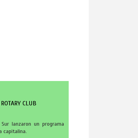
 ROTARY CLUB
s Sur lanzaron un programa
 capitalina.