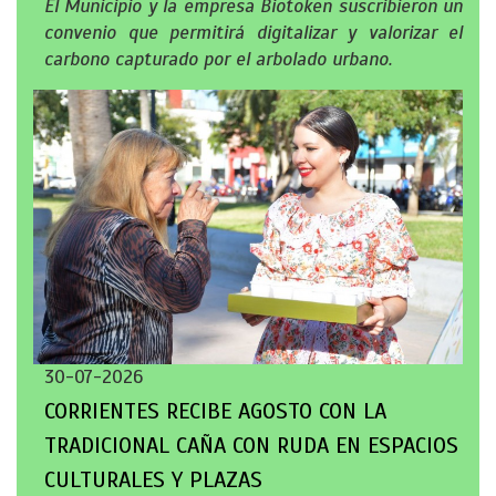
El Municipio y la empresa Biotoken suscribieron un
convenio que permitirá digitalizar y valorizar el
carbono capturado por el arbolado urbano.
30-07-2026
CORRIENTES RECIBE AGOSTO CON LA
TRADICIONAL CAÑA CON RUDA EN ESPACIOS
CULTURALES Y PLAZAS