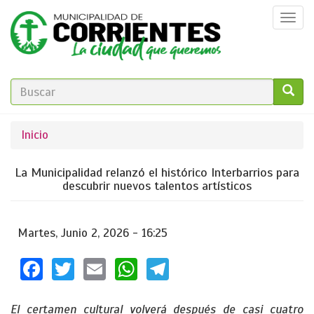
Pasar
Togg
al
navi
contenido
principal
FORMULARIO
DE
GO!
Se
Inicio
BÚSQUEDA
encuentra
La Municipalidad relanzó el histórico Interbarrios para
usted
descubrir nuevos talentos artísticos
aquí
Martes, Junio 2, 2026 - 16:25
Facebook
Twitter
Email
WhatsApp
Telegram
El certamen cultural volverá después de casi cuatro