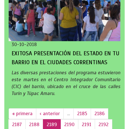
30-10-2018
EXITOSA PRESENTACIÓN DEL ESTADO EN TU
BARRIO EN EL CIUDADES CORRENTINAS
Las diversas prestaciones del programa estuvieron
este martes en el Centro Integrador Comunitario
(CIC) del barrio, ubicado en el cruce de las calles
Turín y Túpac Amaru.
« primera
‹ anterior
…
2185
2186
2187
2188
2189
2190
2191
2192