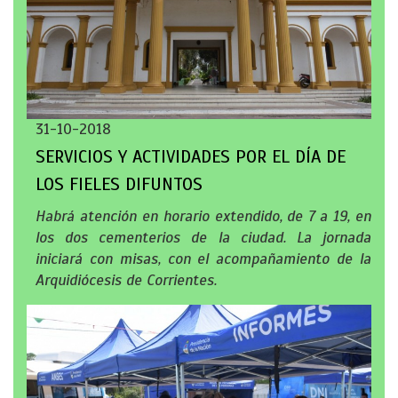
31-10-2018
SERVICIOS Y ACTIVIDADES POR EL DÍA DE
LOS FIELES DIFUNTOS
Habrá atención en horario extendido, de 7 a 19, en
los dos cementerios de la ciudad. La jornada
iniciará con misas, con el acompañamiento de la
Arquidiócesis de Corrientes.