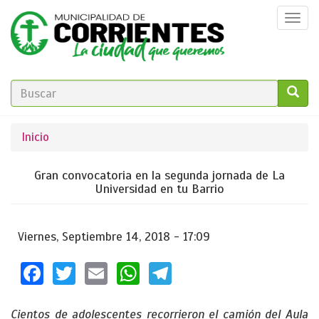
Pasar
Togg
al
navi
contenido
principal
FORMULARIO
DE
GO!
Se
Inicio
BÚSQUEDA
encuentra
Gran convocatoria en la segunda jornada de La
usted
Universidad en tu Barrio
aquí
Viernes, Septiembre 14, 2018 - 17:09
Facebook
Twitter
Email
WhatsApp
Telegram
Cientos de adolescentes recorrieron el camión del Aula