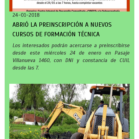
24-01-2018
ABRIÓ LA PREINSCRIPCIÓN A NUEVOS
CURSOS DE FORMACIÓN TÉCNICA
Los interesados podrán acercarse a preinscribirse
desde este miércoles 24 de enero en Pasaje
Villanueva 1460, con DNI y constancia de CUIL
desde las 7.