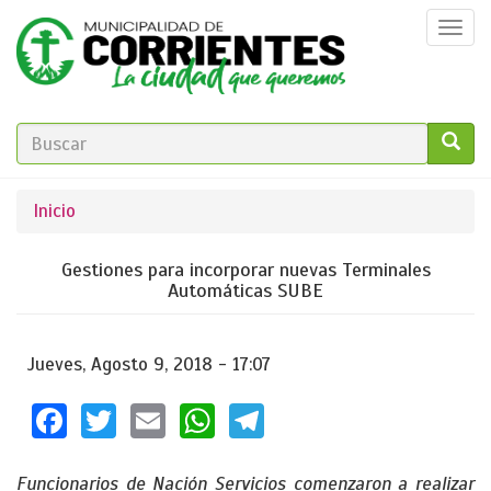
Pasar
Togg
al
navi
contenido
principal
FORMULARIO
DE
GO!
Se
Inicio
BÚSQUEDA
encuentra
Gestiones para incorporar nuevas Terminales
usted
Automáticas SUBE
aquí
Jueves, Agosto 9, 2018 - 17:07
Facebook
Twitter
Email
WhatsApp
Telegram
Funcionarios de Nación Servicios comenzaron a realizar