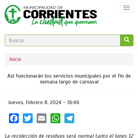
Pasar
Togg
al
navi
contenido
principal
FORMULARIO
DE
GO!
Se
Inicio
BÚSQUEDA
encuentra
Así funcionarán los servicios municipales por el fin de
usted
semana largo de carnaval
aquí
Jueves, Febrero 8, 2024 - 16:46
Facebook
Twitter
Email
WhatsApp
Telegram
La recolección de residuos será normal tanto el lunes 12