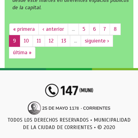
desde este martes en diferentes espacios públicos
de la capital.
« primera
‹ anterior
…
5
6
7
8
9
10
11
12
13
…
siguiente ›
última »
TODOS LOS DERECHOS RESERVADOS • MUNICIPALIDAD
DE LA CIUDAD DE CORRIENTES • © 2020