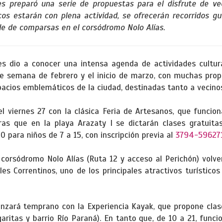
es preparó una serie de propuestas para el disfrute de vec
cos estarán con plena actividad, se ofrecerán recorridos gui
le de comparsas en el corsódromo Nolo Alías.
es dio a conocer una intensa agenda de actividades cultural
 de semana de febrero y el inicio de marzo, con muchas prop
spacios emblemáticos de la ciudad, destinadas tanto a vecino
l viernes 27 con la clásica Feria de Artesanos, que funcion
ras que en la playa Arazaty I se dictarán clases gratuit
 para niños de 7 a 15, con inscripción previa al
3794-59627
l corsódromo Nolo Alías (Ruta 12 y acceso al Perichón) volver
es Correntinos, uno de los principales atractivos turísticos
nzará temprano con la Experiencia Kayak, que propone clase
ritas y barrio Río Paraná). En tanto que, de 10 a 21, funci