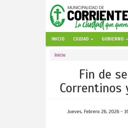
Pasar
al
contenido
principal
INICIO
CIUDAD
GOBIERNO
Se
Inicio
encuentra
Fin de s
usted
Correntinos 
aquí
Jueves, Febrero 26, 2026 - 1