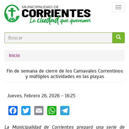
Pasar
Togg
al
navi
contenido
principal
FORMULARIO
DE
GO!
Se
Inicio
BÚSQUEDA
encuentra
Fin de semana de cierre de los Carnavales Correntinos
usted
y múltiples actividades en las playas
aquí
Jueves, Febrero 26, 2026 - 16:25
Facebook
Twitter
Email
WhatsApp
Telegram
La Municipalidad de Corrientes preparó una serie de