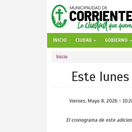
Pasar
al
contenido
principal
INICIO
CIUDAD
GOBIERNO
Se
Inicio
encuentra
Este lunes 
usted
aquí
Viernes, Mayo 8, 2026 - 10:2
El cronograma de este adicion