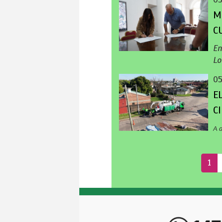
M
C
En
Lo
0
E
C
A 
1