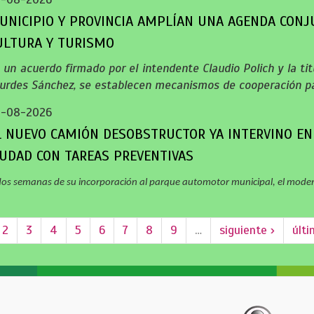
UNICIPIO Y PROVINCIA AMPLÍAN UNA AGENDA CONJ
ULTURA Y TURISMO
 un acuerdo firmado por el intendente Claudio Polich y la titu
urdes Sánchez, se establecen mecanismos de cooperación pa
5-08-2026
L NUEVO CAMIÓN DESOBSTRUCTOR YA INTERVINO EN
IUDAD CON TAREAS PREVENTIVAS
dos semanas de su incorporación al parque automotor municipal, el mode
2
3
4
5
6
7
8
9
…
siguiente ›
últi