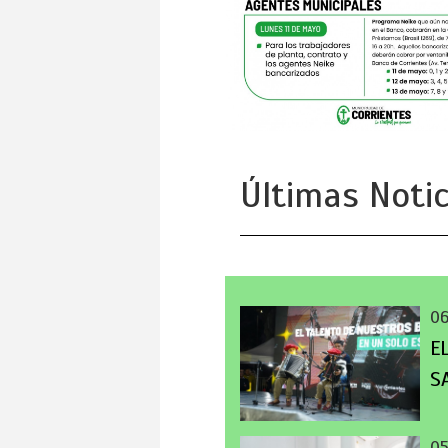
Últimas Notic
0
E
S
0