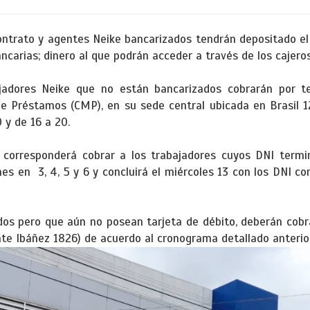
contrato y agentes Neike bancarizados tendrán depositado e
ncarias; dinero al que podrán acceder a través de los cajero
ajadores Neike que no están bancarizados cobrarán por 
 de Préstamos (CMP), en su sede central ubicada en Brasil 
0 y de 16 a 20.
s corresponderá cobrar a los trabajadores cuyos DNI termi
es en 3, 4, 5 y 6 y concluirá el miércoles 13 con los DNI c
dos pero que aún no posean tarjeta de débito, deberán cobr
ente Ibáñez 1826) de acuerdo al cronograma detallado anteri