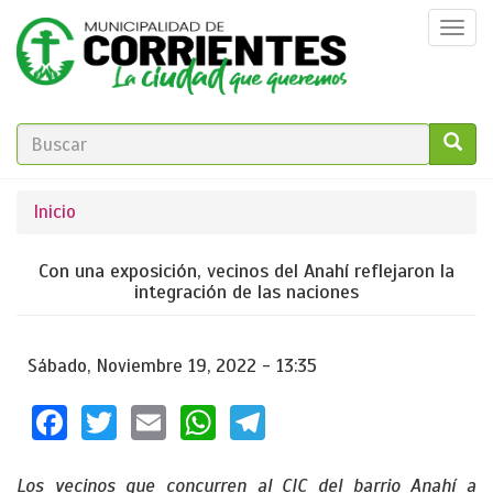
Pasar
Togg
al
navi
contenido
principal
FORMULARIO
DE
GO!
Se
Inicio
BÚSQUEDA
encuentra
Con una exposición, vecinos del Anahí reflejaron la
usted
integración de las naciones
aquí
Sábado, Noviembre 19, 2022 - 13:35
Facebook
Twitter
Email
WhatsApp
Telegram
Los vecinos que concurren al CIC del barrio Anahí a