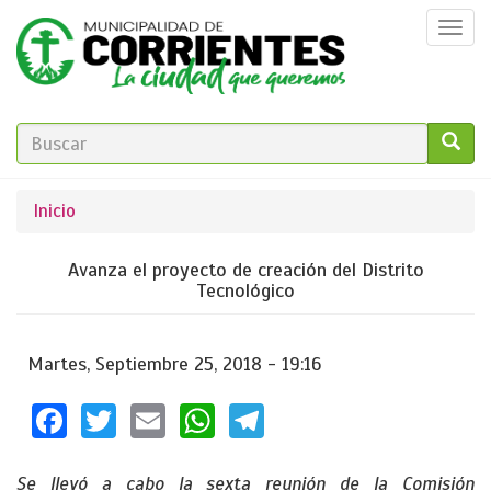
Pasar
Togg
al
navi
contenido
principal
FORMULARIO
DE
GO!
Se
Inicio
BÚSQUEDA
encuentra
Avanza el proyecto de creación del Distrito
usted
Tecnológico
aquí
Martes, Septiembre 25, 2018 - 19:16
Facebook
Twitter
Email
WhatsApp
Telegram
Se llevó a cabo la sexta reunión de la Comisión