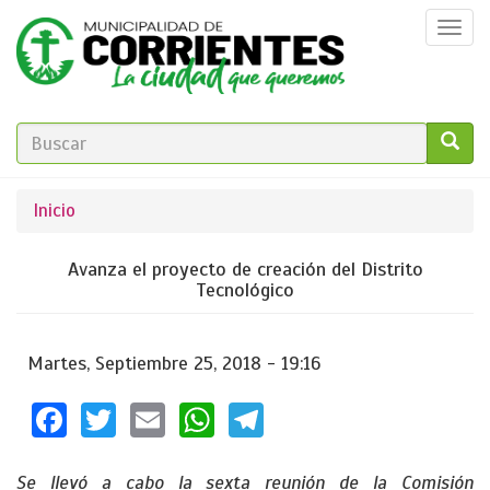
Pasar
Togg
al
navi
contenido
principal
FORMULARIO
DE
GO!
Se
Inicio
BÚSQUEDA
encuentra
Avanza el proyecto de creación del Distrito
usted
Tecnológico
aquí
Martes, Septiembre 25, 2018 - 19:16
Facebook
Twitter
Email
WhatsApp
Telegram
Se llevó a cabo la sexta reunión de la Comisión