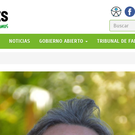
FORM
DE
GO!
NOTICIAS
GOBIERNO ABIERTO
TRIBUNAL DE F
BÚSQ