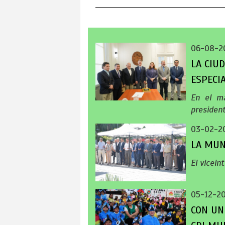
06-08-2
LA CIU
ESPECI
En el ma
presiden
03-02-2
LA MUN
El vicein
05-12-2
CON UN