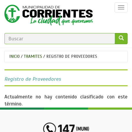
Pasar
Togg
al
navi
contenido
principal
FORMULARIO
DE
GO!
Se
INICIO
/
TRAMITES
/
REGISTRO DE PROVEEDORES
BÚSQUEDA
encuentra
usted
Registro de Proveedores
aquí
Actualmente no hay contenido clasificado con este
término.