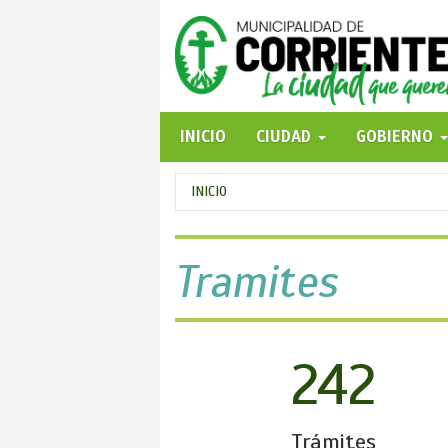
Pasar
al
contenido
principal
INICIO
CIUDAD
GOBIERNO
Se
INICIO
encuentra
usted
Tramites
aquí
242
Trámites