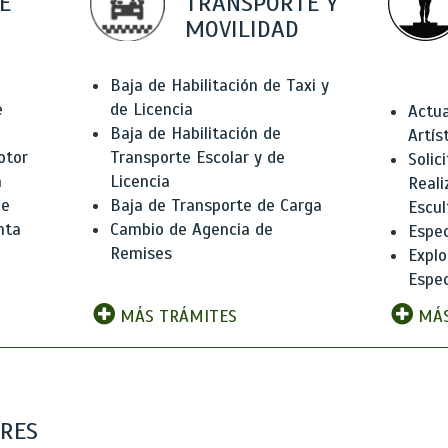
E
TRANSPORTE Y
MOVILIDAD
Baja de Habilitación de Taxi y
e
de Licencia
Actua
Baja de Habilitación de
Artís
otor
Transporte Escolar y de
Solic
n
Licencia
Reali
de
Baja de Transporte de Carga
Escul
nta
Cambio de Agencia de
Espec
Remises
Explo
Espec
MÁS TRÁMITES
MÁS
ARES