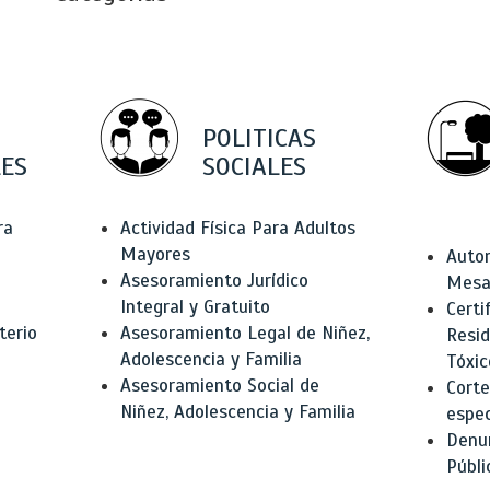
POLITICAS
ES
SOCIALES
ra
Actividad Física Para Adultos
Mayores
Autor
Asesoramiento Jurídico
Mesas
Integral y Gratuito
Certi
terio
Asesoramiento Legal de Niñez,
Resid
Adolescencia y Familia
Tóxic
Asesoramiento Social de
Corte
Niñez, Adolescencia y Familia
espec
Denun
Públi