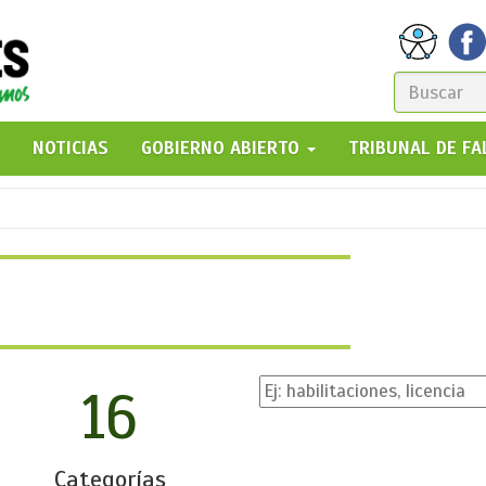
FORM
DE
GO!
NOTICIAS
GOBIERNO ABIERTO
TRIBUNAL DE F
BÚSQ
16
Categorías