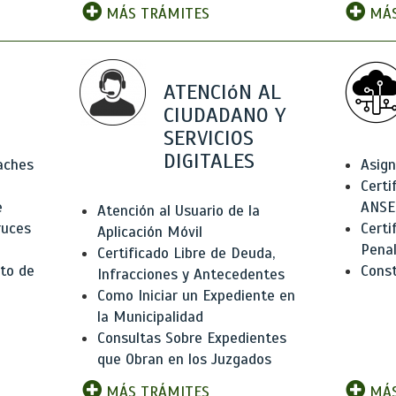
MÁS TRÁMITES
MÁS
ATENCIóN AL
CIUDADANO Y
SERVICIOS
DIGITALES
Baches
Asign
Certi
e
ANSE
Atención al Usuario de la
ruces
Certi
Aplicación Móvil
Pena
Certificado Libre de Deuda,
to de
Const
Infracciones y Antecedentes
Como Iniciar un Expediente en
la Municipalidad
Consultas Sobre Expedientes
que Obran en los Juzgados
MÁS TRÁMITES
MÁS