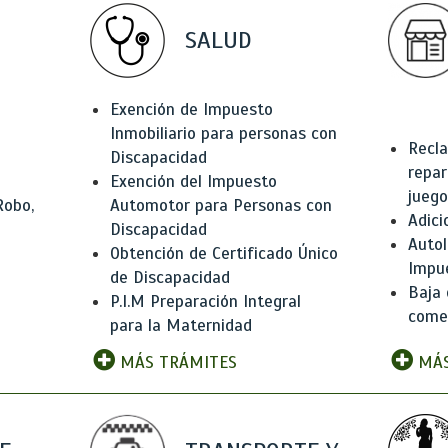
SALUD
Exención de Impuesto
Inmobiliario para personas con
Recla
Discapacidad
repar
Exención del Impuesto
juego
Robo,
Automotor para Personas con
Adici
Discapacidad
Autol
Obtención de Certificado Único
Impu
de Discapacidad
Baja 
P.I.M Preparación Integral
comer
para la Maternidad
MÁS TRÁMITES
MÁS